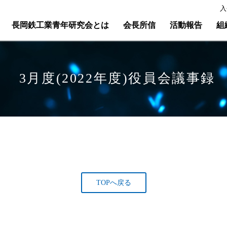
入
長岡鉄工業青年研究会とは
会長所信
活動報告
組
3月度(2022年度)役員会議事録
TOPへ戻る