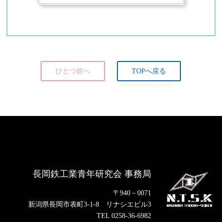
ひとつ前へ
TOPへ戻る
長岡鉄工業青年研究会 事務局
〒940－0071
新潟県長岡市表町3-1-8 リナシエビル3
TEL 0258-36-6982