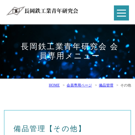
長岡鉄工業青年研究会 会
員専用メニュー
HOME
>
会員専用ページ
>
備品管理
>
その他
備品管理【その他】