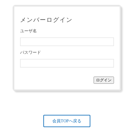
メンバーログイン
ユーザ名
パスワード
ログイン
会員TOPへ戻る